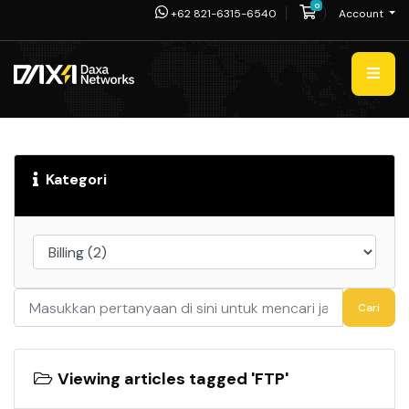
0
Shopping Cart
+62 821-6315-6540
Account
Kategori
Cari
Viewing articles tagged 'FTP'