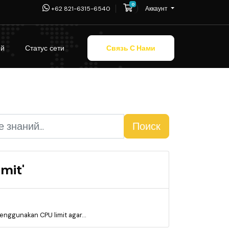
0
Корзина
+62 821-6315-6540
Аккаунт
ий
Статус сети
Связь С Нами
Поиск
mit'
nggunakan CPU limit agar...