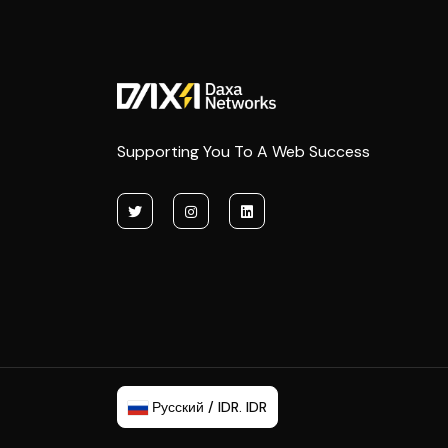
Supporting You To A Web Success
Русский / IDR. IDR