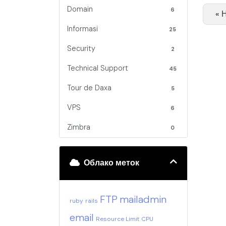
Domain
6
« 
Informasi
25
Security
2
Technical Support
45
Tour de Daxa
5
VPS
6
Zimbra
0
Облако меток
FTP
mailadmin
ruby
rails
email
Resource Limit
CPU