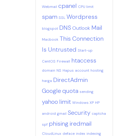
cpanel
Webmail
CPU limit
spam
Wordpress
SSL
DNS
Mail
Outlook
blogspot
This Connection
Macbook
Is Untrusted
Start-up
htaccess
CentOS
Firewall
domain
NS
Hapus
account
hosting
DirectAdmin
harga
Google
quota
sending
yahoo
limit
Windows XP
HP
Security
android
gmail
captcha
phising
iredmail
spf
CloudLinux
deface
index
indexing