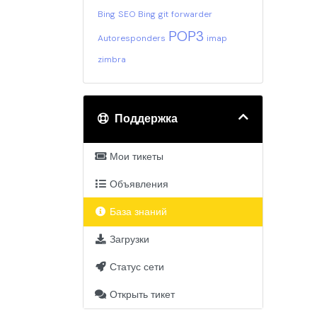
Bing
SEO Bing
git
forwarder
POP3
Autoresponders
imap
zimbra
Поддержка
Мои тикеты
Объявления
База знаний
Загрузки
Статус сети
Открыть тикет