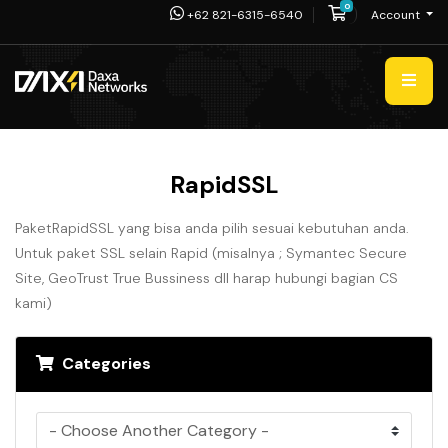
0
Shopping Cart
+62 821-6315-6540
Account
RapidSSL
PaketRapidSSL yang bisa anda pilih sesuai kebutuhan anda.
Untuk paket SSL selain Rapid (misalnya ; Symantec Secure
Site, GeoTrust True Bussiness dll harap hubungi bagian CS
kami)
Categories