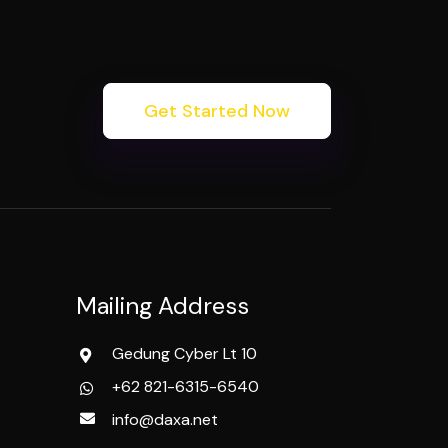
Get Started Now
Mailing Address
Gedung Cyber Lt 10
+62 821-6315-6540
info@daxa.net