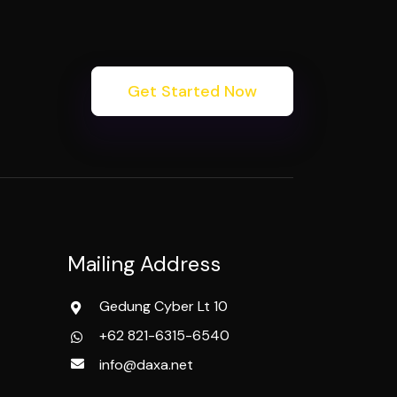
Get Started Now
Mailing Address
Gedung Cyber Lt 10
+62 821-6315-6540
info@daxa.net