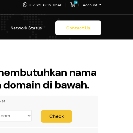
0
Shopping Cart
+62 821-6315-6540
Account
Network Status
Contact Us
h membutuhkan nama
ma domain di bawah.
Net
Check