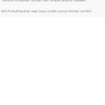
Transfer/Pindahkan domain dari tempat lama ke DaxaNet
Beli Produk/layanan saja (saya sudah punya domain sendiri)