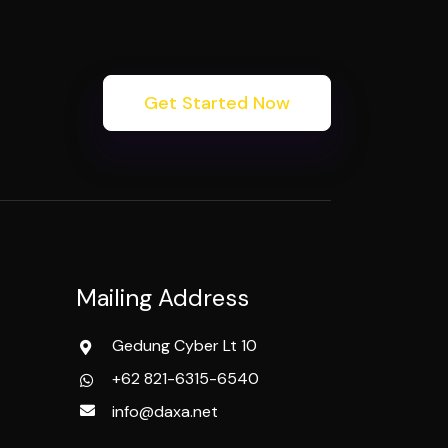
Get Started Now
Mailing Address
Gedung Cyber Lt 10
+62 821-6315-6540
info@daxa.net