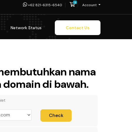
0
Shopping Cart
+62 821-6315-6540
Account
Network Status
Contact Us
h membutuhkan nama
ma domain di bawah.
Net
Check