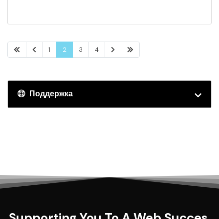
1
2
3
4
Поддержка
Supporting You To A Web Succes.